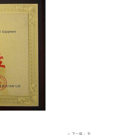
下一篇：
无
ꁹ