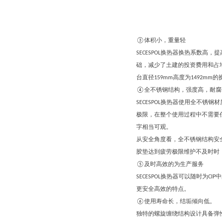
③体积小，重量轻
SECESPOL换热器换热系数
础，减少了土建的投资费用和占地费
台直径159mm高度为1492m
④全不锈钢结构，强度高，耐腐
SECESPOL换热器使用全不
极限，在整个使用过程中不需要
字相当可观。
从安全角度看，全不锈钢结构安
胶垫达到疲劳极限维护不及时时
⑤及时高效的为生产服务
SECESPOL换热器可以随时
更安全高效的特点。
⑥使用寿命长，结垢倾向低。
独特的螺旋缠绕结构设计具备弹性管