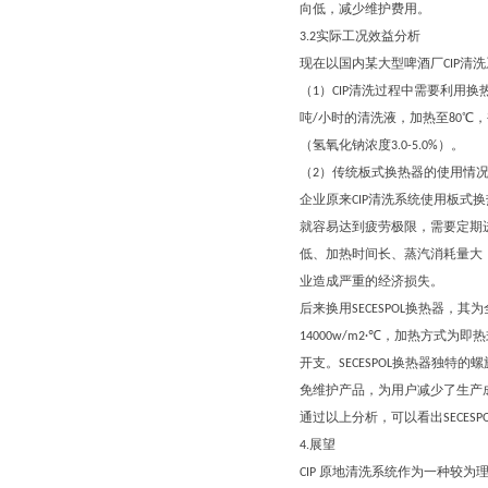
向低，减少维护费用。
3.2实际工况效益分析
现在以国内某大型啤酒厂CIP清
（1）CIP清洗过程中需要利用
吨/小时的清洗液，加热至80℃
（氢氧化钠浓度3.0-5.0%）。
（2）传统板式换热器的使用情
企业原来CIP清洗系统使用板式
就容易达到疲劳极限，需要定期
低、加热时间长、蒸汽消耗量大
业造成严重的经济损失。
后来换用SECESPOL换热器，
14000w/m2·℃，加热方
开支。SECESPOL换热器独特
免维护产品，为用户减少了生产
通过以上分析，可以看出SECE
4.展望
CIP 原地清洗系统作为一种较